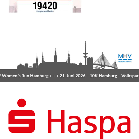
Women´s Run Hamburg
+ + +
21. Juni 2026 –
10K Hamburg
– Volkspar