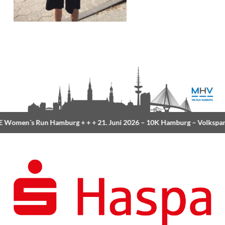
Women´s Run Hamburg
+ + +
21. Juni 2026 –
10K Hamburg
– Volkspar