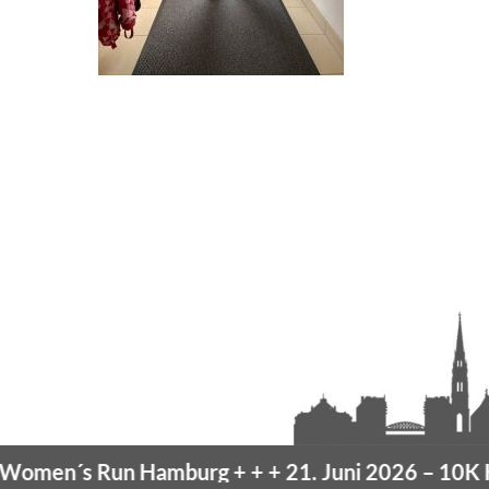
en´s Run Hamburg
+ + +
21. Juni 2026 –
10K Ha