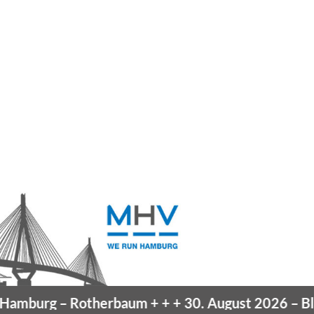
mburg
– Rotherbaum
+ + +
30. August 2026 –
Blank