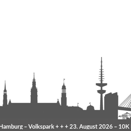
mburg
– Volkspark
+ + +
23. August 2026 –
10K Ha