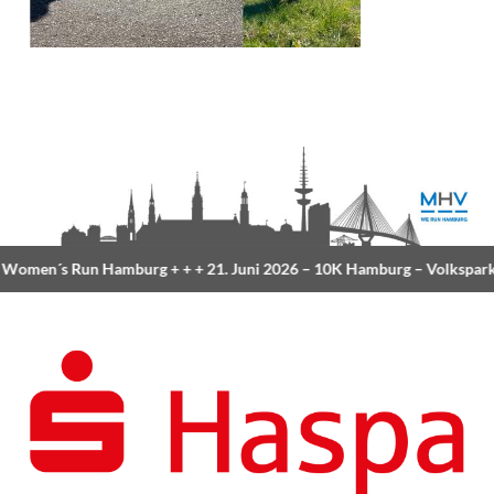
omen´s Run Hamburg
+ + +
21. Juni 2026 –
10K Hamburg
– Volkspark