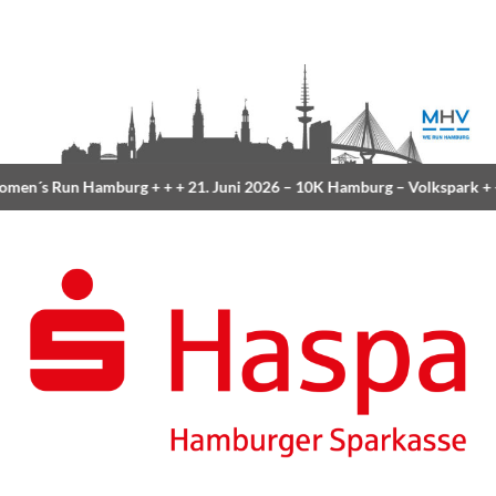
en´s Run Hamburg
+ + +
21. Juni 2026 –
10K Hamburg
– Volkspark
+ +