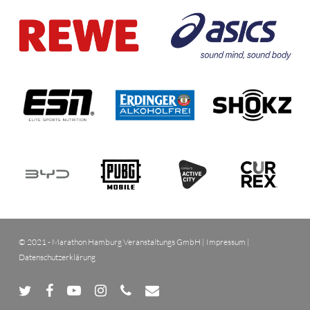
© 2021 - Marathon Hamburg Veranstaltungs GmbH |
Impressum
|
Datenschutzerklärung
twitter
facebook
youtube
instagram
phone
email