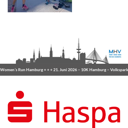
omen´s Run Hamburg
+ + +
21. Juni 2026 –
10K Hamburg
– Volkspark