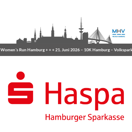
omen´s Run Hamburg
+ + +
21. Juni 2026 –
10K Hamburg
– Volkspark