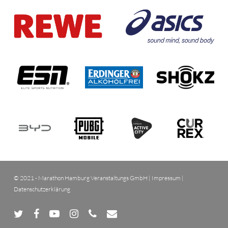
© 2021 - Marathon Hamburg Veranstaltungs GmbH |
Impressum
|
Datenschutzerklärung
twitter
facebook
youtube
instagram
phone
email