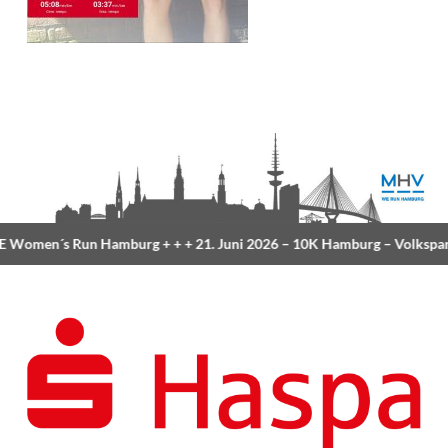
Women´s Run Hamburg
+ + +
21. Juni 2026 –
10K Hamburg
– Volkspar