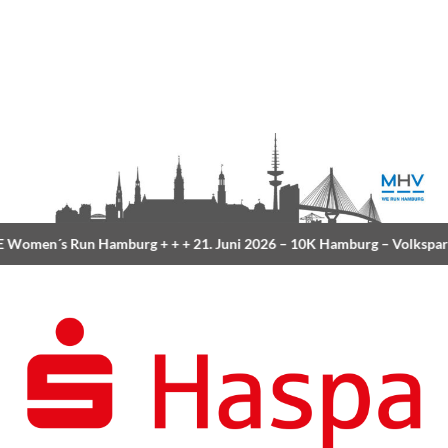
Women´s Run Hamburg
+ + +
21. Juni 2026 –
10K Hamburg
– Volkspar