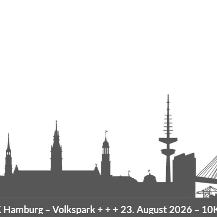
amburg
– Volkspark
+ + +
23. August 2026 –
10K H