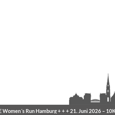
omen´s Run Hamburg
+ + +
21. Juni 2026 –
10K H