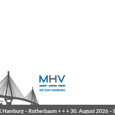
amburg
– Rotherbaum
+ + +
30. August 2026 –
Bla