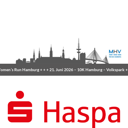
men´s Run Hamburg
+ + +
21. Juni 2026 –
10K Hamburg
– Volkspark
+ 