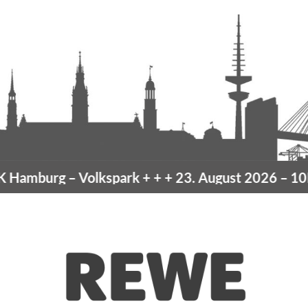
Hamburg
– Volkspark
+ + +
23. August 2026 –
10K 