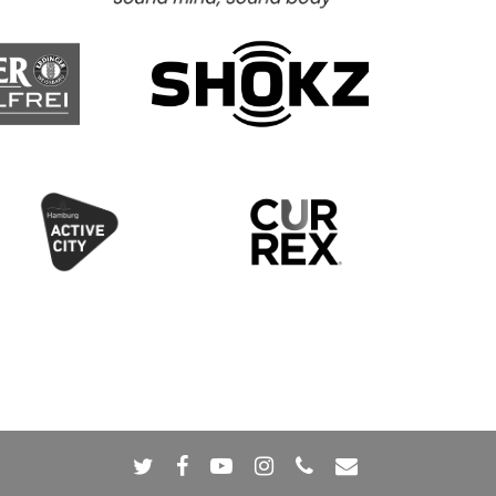
twitter
facebook
youtube
instagram
phone
email