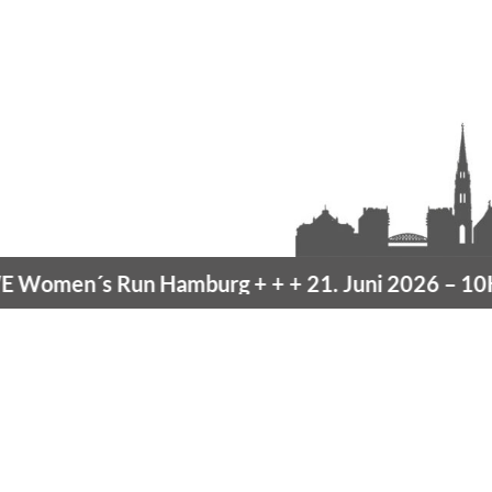
omen´s Run Hamburg
+ + +
21. Juni 2026 –
10K 