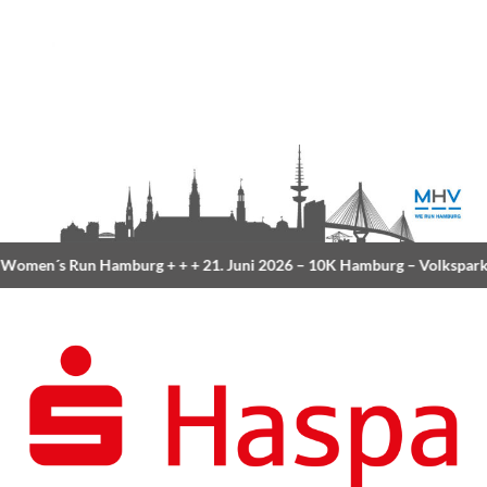
omen´s Run Hamburg
+ + +
21. Juni 2026 –
10K Hamburg
– Volkspark