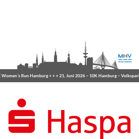
Women´s Run Hamburg
+ + +
21. Juni 2026 –
10K Hamburg
– Volkspar