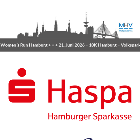
omen´s Run Hamburg
+ + +
21. Juni 2026 –
10K Hamburg
– Volkspark