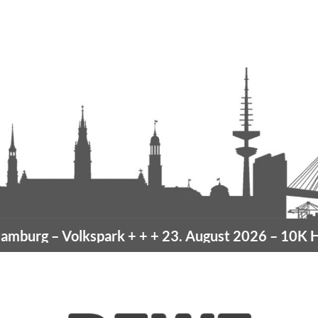
burg
– Volkspark
+ + +
23. August 2026 –
10K Ham