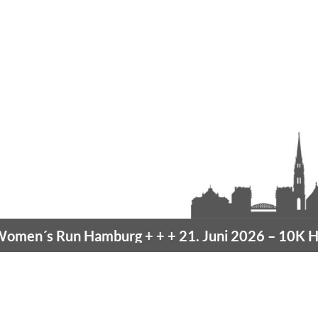
n´s Run Hamburg
+ + +
21. Juni 2026 –
10K Ham