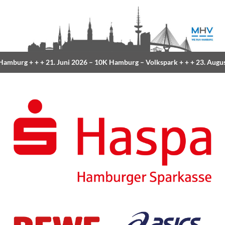
Hamburg
+ + +
21. Juni 2026 –
10K Hamburg
– Volkspark
+ + +
23. Augus