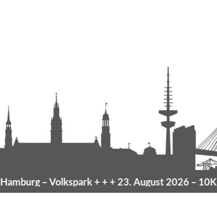
mburg
– Volkspark
+ + +
23. August 2026 –
10K H