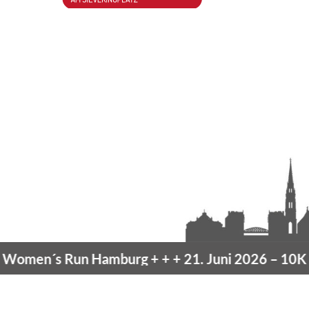
men´s Run Hamburg
+ + +
21. Juni 2026 –
10K Ha