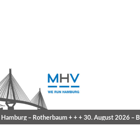
amburg
– Rotherbaum
+ + +
30. August 2026 –
Blan