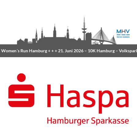
Women´s Run Hamburg
+ + +
21. Juni 2026 –
10K Hamburg
– Volkspar