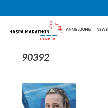
Skip
to
main
content
ANMELDUNG
NEWS
90392