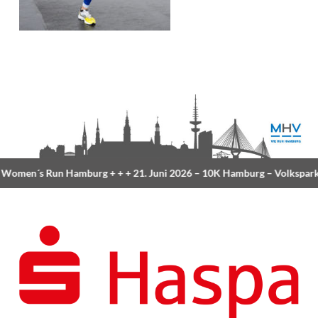
omen´s Run Hamburg
+ + +
21. Juni 2026 –
10K Hamburg
– Volkspark