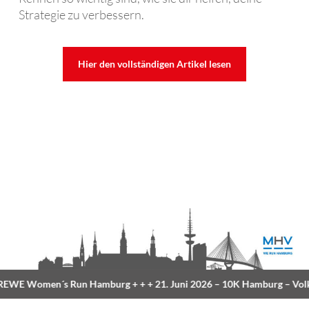
Strategie zu verbessern.
Hier den vollständigen Artikel lesen
WE Women´s Run Hamburg
+ + +
21. Juni 2026 –
10K Hamburg
– Volk