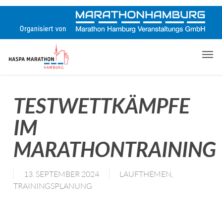
Skip
to
main
content
Men
TESTWETTKÄMPFE
IM
MARATHONTRAINING
13. SEPTEMBER 2024
LAUFTHEMEN
,
TRAININGSPLANUNG