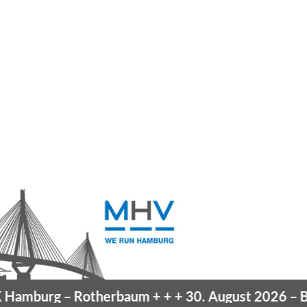
amburg
– Rotherbaum
+ + +
30. August 2026 –
Blan