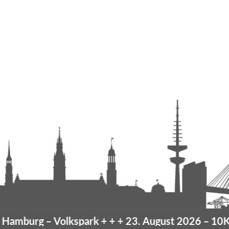
amburg
– Volkspark
+ + +
23. August 2026 –
10K H