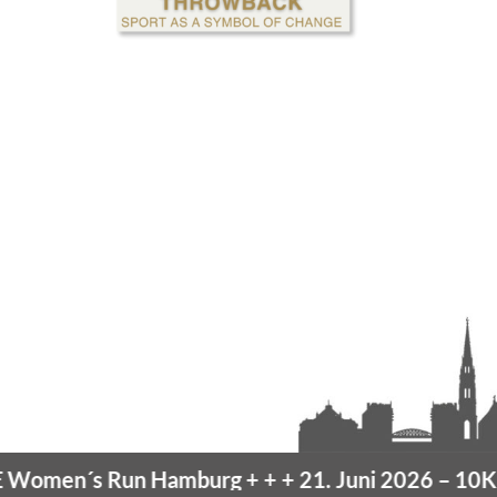
men´s Run Hamburg
+ + +
21. Juni 2026 –
10K H