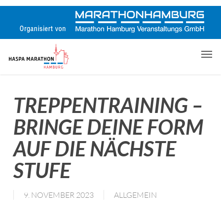
Skip
to
main
content
Men
TREPPENTRAINING –
BRINGE DEINE FORM
AUF DIE NÄCHSTE
STUFE
9. NOVEMBER 2023
ALLGEMEIN