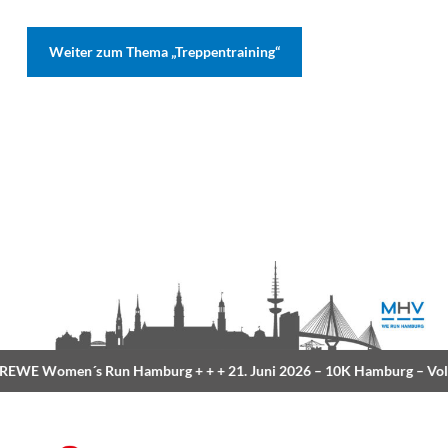
Weiter zum Thema „Treppentraining“
EWE Women´s Run Hamburg
+ + +
21. Juni 2026 –
10K Hamburg
– Volk