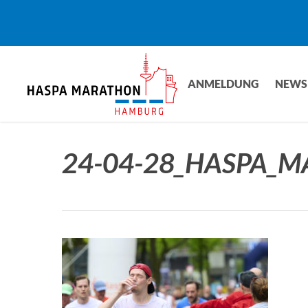
Skip
to
main
content
ANMELDUNG
NEWS
24-04-28_HASPA_