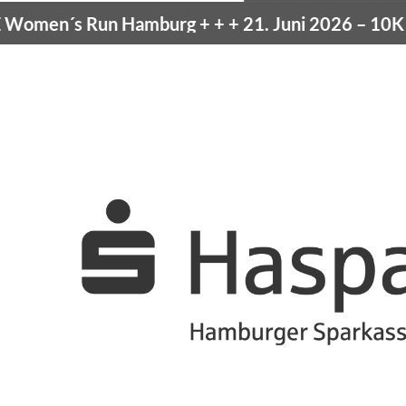
men´s Run Hamburg
+ + +
21. Juni 2026 –
10K Ha