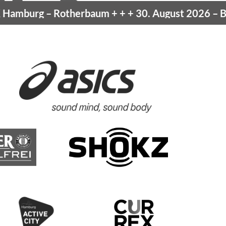
amburg
– Rotherbaum
+ + +
30. August 2026 –
Blan