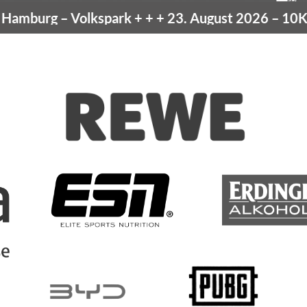
mburg
– Volkspark
+ + +
23. August 2026 –
10K H