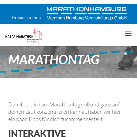
Skip
to
main
content
Men
MARATHONTAG
Damit du dich am Marathontag voll und ganz auf
deinen Lauf konzentrieren kannst, haben wir hier
ein paar Tipps für dich zusammengestellt.
INTERAKTIVE