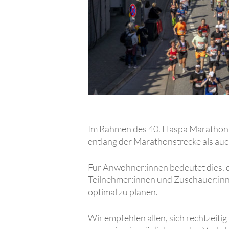
Im Rahmen des 40. Haspa Maratho
entlang der Marathonstrecke als a
Für Anwohner:innen bedeutet dies, d
Teilnehmer:innen und Zuschauer:innen
optimal zu planen.
Wir empfehlen allen, sich rechtzei