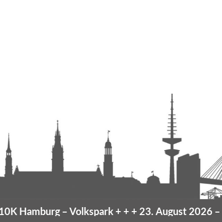
urg
– Volkspark
+ + +
23. August 2026 –
10K Hamb