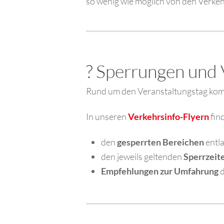
so wenig wie möglich von den Verke
? Sperrungen und
Rund um den Veranstaltungstag komm
In unseren
Verkehrsinfo-Flyern
find
den
gesperrten Bereichen
entla
den jeweils geltenden
Sperrzeit
Empfehlungen zur Umfahrung
d