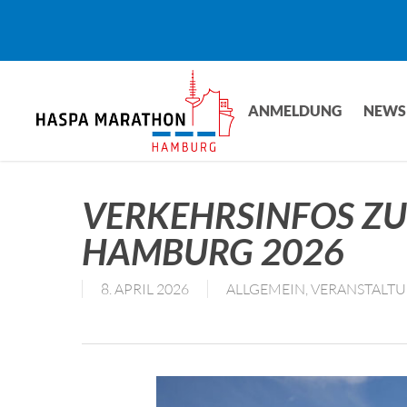
Skip
to
main
content
ANMELDUNG
NEWS
VERKEHRSINFOS Z
HAMBURG 2026
8. APRIL 2026
ALLGEMEIN
,
VERANSTALT