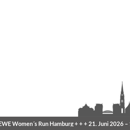
´s Run Hamburg
+ + +
21. Juni 2026 –
10K Hamb