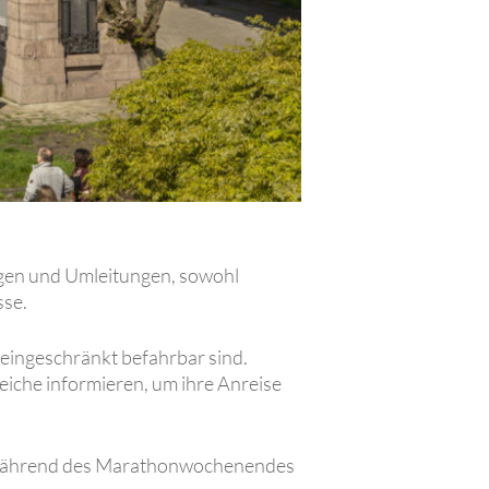
gen und Umleitungen, sowohl
sse.
eingeschränkt befahrbar sind.
eiche informieren, um ihre Anreise
um während des Marathonwochenendes