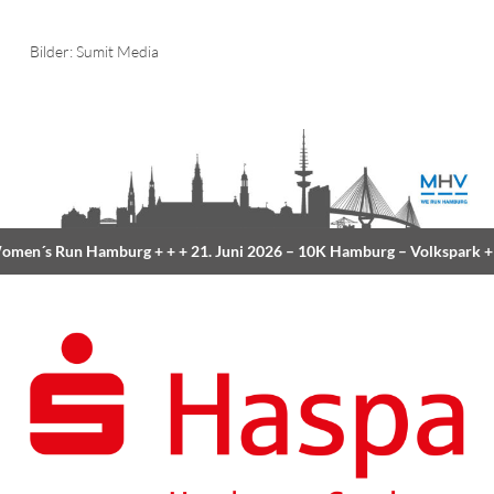
Bilder: Sumit Media
n Hamburg
+ + +
21. Juni 2026 –
10K Hamburg
– Volkspark
+ + +
23. Au