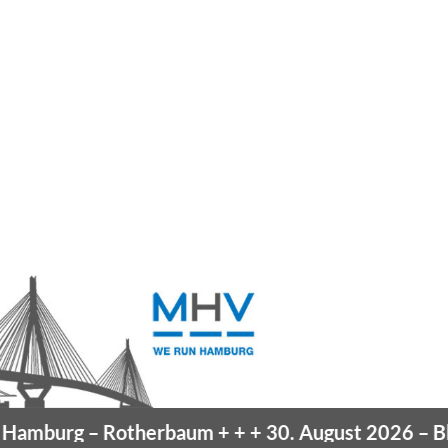
mburg
– Rotherbaum
+ + +
30. August 2026 –
Blan