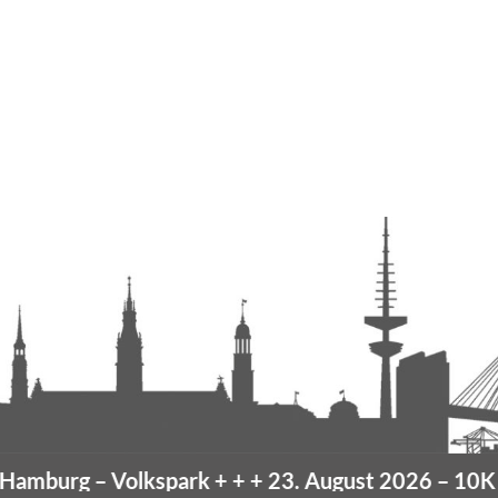
mburg
– Volkspark
+ + +
23. August 2026 –
10K Ha