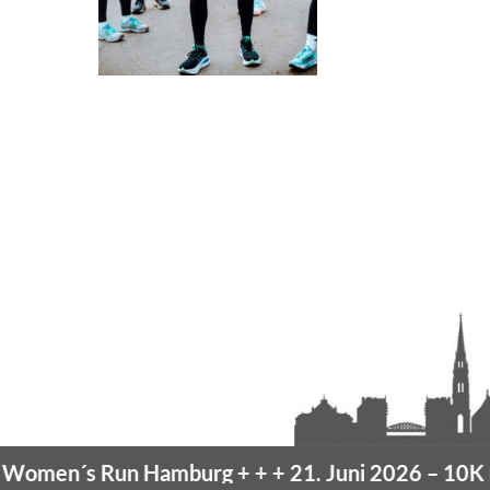
men´s Run Hamburg
+ + +
21. Juni 2026 –
10K Ha