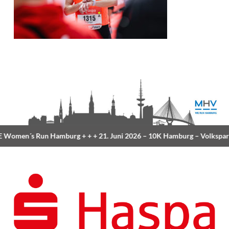
Women´s Run Hamburg
+ + +
21. Juni 2026 –
10K Hamburg
– Volkspar